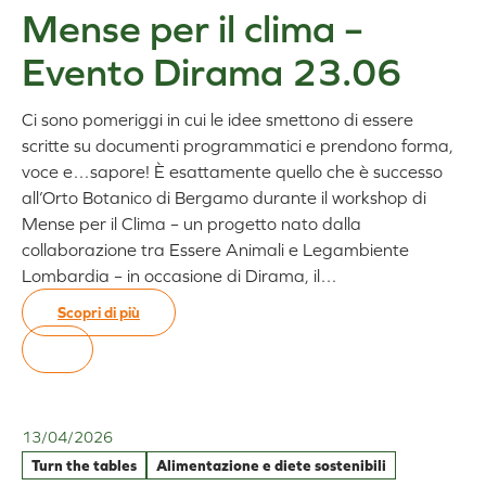
showcooking
Mense per il clima –
con
Marco
Evento Dirama 23.06
Adinolfi
–
Ci sono pomeriggi in cui le idee smettono di essere
evento
Dirama
scritte su documenti programmatici e prendono forma,
23.06
voce e…sapore! È esattamente quello che è successo
all’Orto Botanico di Bergamo durante il workshop di
Mense per il Clima – un progetto nato dalla
collaborazione tra Essere Animali e Legambiente
Lombardia – in occasione di Dirama, il…
Scopri di più
:
Mense
per
il
clima
13/04/2026
–
Turn the tables
Alimentazione e diete sostenibili
Evento