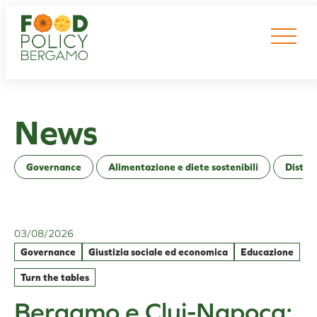
Vai
al
contenuto
News
Governance
Alimentazione e diete sostenibili
Distrib
03/08/2026
Governance
Giustizia sociale ed economica
Educazione
Turn the tables
Bergamo e Cluj-Napoca: