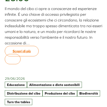
la
sostenibilità
Il mondo del cibo ci apre a conoscenze ed esperienze
alimentare
infinite. É una chiave di accesso privilegiata per
conoscere gli ecosistemi che ci circondano, la relazione
indissolubile ma troppo spesso dimenticata tra noi esseri
umani e la natura, e un modo per ricordarci le nostre
responsabilità verso l’ambiente e il nostro futuro. In
occasione di…
Scopri di più
:
I
cereali
dimenticati
e
29/06/2026
poco
Educazione
Alimentazione e diete sostenibili
utilizzati
e
Distribuzione del cibo
Produzione del cibo
Biodiversità
il
Turn the tables
loro