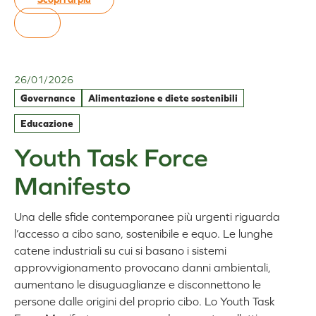
:
Al
nostro
tavolo:
la
26/01/2026
Dispensa
Governance
Alimentazione e diete sostenibili
Sociale
Educazione
Youth Task Force
Manifesto
Una delle sfide contemporanee più urgenti riguarda
l’accesso a cibo sano, sostenibile e equo. Le lunghe
catene industriali su cui si basano i sistemi
approvvigionamento provocano danni ambientali,
aumentano le disuguaglianze e disconnettono le
persone dalle origini del proprio cibo. Lo Youth Task