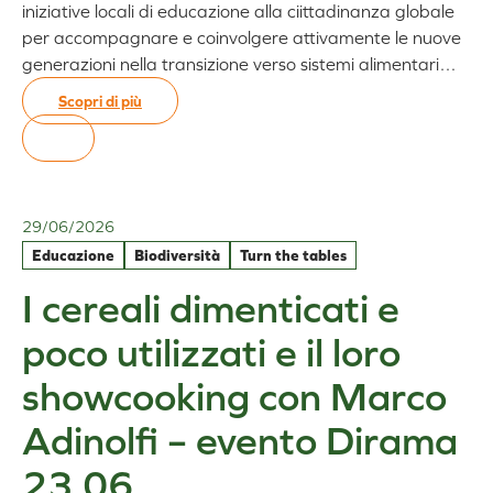
iniziative locali di educazione alla ciittadinanza globale
per accompagnare e coinvolgere attivamente le nuove
generazioni nella transizione verso sistemi alimentari…
Scopri di più
:
Il
cambiamento
parte
dal
29/06/2026
piatto:
Educazione
Biodiversità
Turn the tables
al
via
I cereali dimenticati e
il
poco utilizzati e il loro
nuovo
bando
showcooking con Marco
del
Comune
Adinolfi – evento Dirama
di
Bergamo
23.06
per