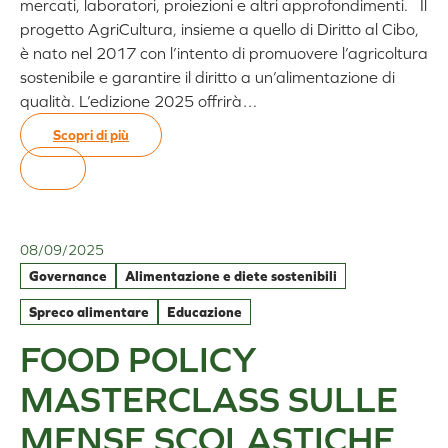
mercati, laboratori, proiezioni e altri approfondimenti. Il
progetto AgriCultura, insieme a quello di Diritto al Cibo,
è nato nel 2017 con l’intento di promuovere l’agricoltura
sostenibile e garantire il diritto a un’alimentazione di
qualità. L’edizione 2025 offrirà…
Scopri di più
:
Torna
AgriCultura
e
Diritto
08/09/2025
al
Governance
Alimentazione e diete sostenibili
Cibo
2025
Spreco alimentare
Educazione
FOOD POLICY
MASTERCLASS SULLE
MENSE SCOLASTICHE