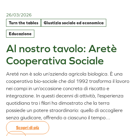
rende
una
mensa
26/03/2026
scolastica
Turn the tables
Giustizia sociale ed economica
un
progetto
Educazione
di
Al nostro tavolo: Aretè
grande
valore
Cooperativa Sociale
per
il
Comune
Areté non è solo un’azienda agricola biologica. È una
di
cooperativa bio-sociale che dal 1992 trasforma il lavoro
Bergamo?
nei campi in un’occasione concreta di riscatto e
integrazione. In questi decenni di attività, l’esperienza
quotidiana tra i filari ha dimostrato che la terra
possiede un potere straordinario: quello di accogliere
senza giudicare, offrendo a ciascuno il tempo…
Scopri di più