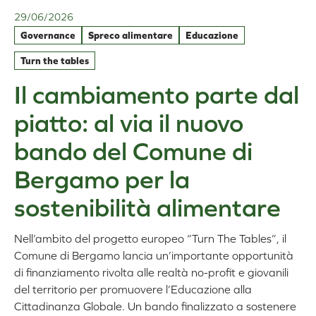
Cluj-
Napoca:
29/06/2026
scambio
Governance
Spreco alimentare
Educazione
internazionale
per
Turn the tables
l’innovazione
Il cambiamento parte dal
nelle
politiche
piatto: al via il nuovo
pubbliche
bando del Comune di
Bergamo per la
sostenibilità alimentare
Nell’ambito del progetto europeo “Turn The Tables”, il
Comune di Bergamo lancia un’importante opportunità
di finanziamento rivolta alle realtà no-profit e giovanili
del territorio per promuovere l’Educazione alla
Cittadinanza Globale. Un bando finalizzato a sostenere